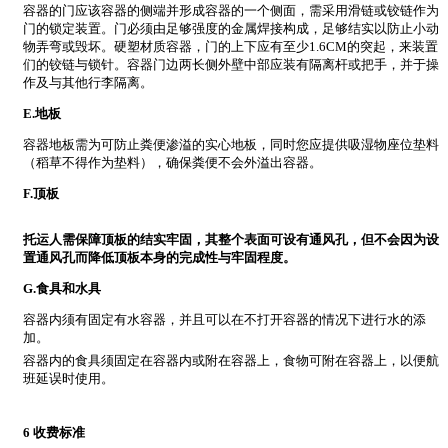
容器的门应该容器的侧端并形成容器的一个侧面，需采用滑链或铰链作为
门的锁定装置。门必须由足够强度的金属焊接构成，足够结实以防止小动
物弄弯或毁坏。硬塑材质容器，门的上下应有至少1.6CM的突起，来装置
们的铰链与锁针。容器门边两长侧外壁中部应装有隔离杆或把手，并于操
作及与其他行李隔离。
E.地板
容器地板需为可防止粪便渗溢的实心地板，同时您应提供吸湿物座位垫料
（稻草不得作为垫料），确保粪便不会外溢出容器。
F.顶板
托运人需保障顶板的结实牢固，其整个表面可设有通风孔，但不会因为设
置通风孔而降低顶板本身的完成性与牢固程度。
G.食具和水具
容器内须有固定有水容器，并且可以在不打开容器的情况下进行水的添
加。
容器内的食具须固定在容器内或附在容器上，食物可附在容器上，以便航
班延误时使用。
6 收费标准