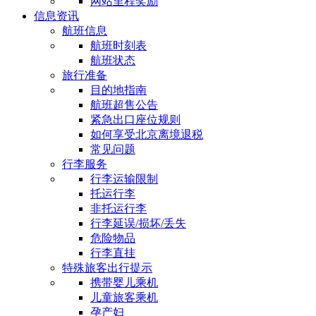
网站里程奖励
信息资讯
航班信息
航班时刻表
航班状态
旅行准备
目的地指南
航班超售公告
紧急出口座位规则
如何享受北京离境退税
常见问题
行李服务
行李运输限制
托运行李
非托运行李
行李延误/损坏/丢失
危险物品
行李直挂
特殊旅客出行提示
携带婴儿乘机
儿童旅客乘机
孕产妇