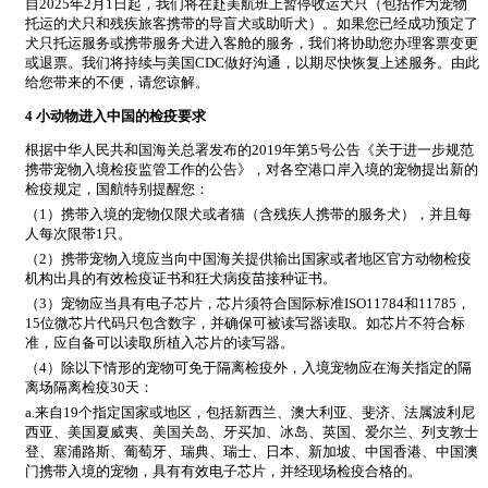
自2025年2月1日起，我们将在赴美航班上暂停收运犬只（包括作为宠物
托运的犬只和残疾旅客携带的导盲犬或助听犬）。如果您已经成功预定了
犬只托运服务或携带服务犬进入客舱的服务，我们将协助您办理客票变更
或退票。我们将持续与美国CDC做好沟通，以期尽快恢复上述服务。由此
给您带来的不便，请您谅解。
4 小动物进入中国的检疫要求
根据中华人民共和国海关总署发布的2019年第5号公告《关于进一步规范
携带宠物入境检疫监管工作的公告》，对各空港口岸入境的宠物提出新的
检疫规定，国航特别提醒您：
（1）携带入境的宠物仅限犬或者猫（含残疾人携带的服务犬），并且每
人每次限带1只。
（2）携带宠物入境应当向中国海关提供输出国家或者地区官方动物检疫
机构出具的有效检疫证书和狂犬病疫苗接种证书。
（3）宠物应当具有电子芯片，芯片须符合国际标准ISO11784和11785，
15位微芯片代码只包含数字，并确保可被读写器读取。如芯片不符合标
准，应自备可以读取所植入芯片的读写器。
（4）除以下情形的宠物可免于隔离检疫外，入境宠物应在海关指定的隔
离场隔离检疫30天：
a.来自19个指定国家或地区，包括新西兰、澳大利亚、斐济、法属波利尼
西亚、美国夏威夷、美国关岛、牙买加、冰岛、英国、爱尔兰、列支敦士
登、塞浦路斯、葡萄牙、瑞典、瑞士、日本、新加坡、中国香港、中国澳
门携带入境的宠物，具有有效电子芯片，并经现场检疫合格的。