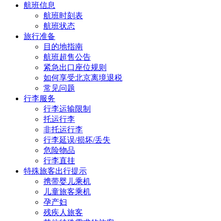
航班信息
航班时刻表
航班状态
旅行准备
目的地指南
航班超售公告
紧急出口座位规则
如何享受北京离境退税
常见问题
行李服务
行李运输限制
托运行李
非托运行李
行李延误/损坏/丢失
危险物品
行李直挂
特殊旅客出行提示
携带婴儿乘机
儿童旅客乘机
孕产妇
残疾人旅客