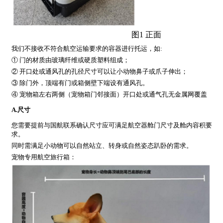
图1 正面
我们不接收不符合航空运输要求的容器进行托运，如:
① 门的材质由玻璃纤维或硬质塑料组成；
② 开口处或通风孔的孔径尺寸可以让小动物鼻子或爪子伸出；
③ 除门外，顶端有门或箱侧壁下端设有通风孔。
④ 宠物箱左右两侧（宠物箱门邻接面）开口处或通气孔无金属网覆盖
A.尺寸
您需要提前与国航联系确认尺寸应可满足航空器舱门尺寸及舱内容积要
求。
同时需满足小动物可以自然站立、转身或自然姿态趴卧的需求。
宠物专用航空旅行箱：