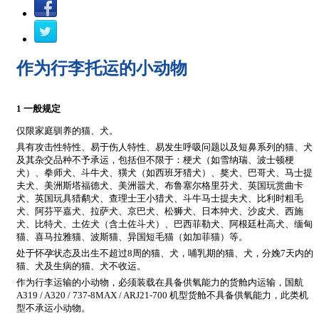
作为行李托运的小动物
1 一般规定
仅限家庭驯养的猫、犬。
具有攻击性特性、易于伤人特性、易发生呼吸问题以及短鼻系列的猫、犬
及其杂交品种不予承运，包括但不限于：梗犬（如雪纳瑞、波士顿梗
犬）、拳师犬、斗牛犬、獚犬（如西班牙猎犬）、獒犬、巴哥犬、马士提
夫犬、美洲斯塔福德犬、美洲嚣犬、布鲁塞尔格里芬犬、英国玩赏曲卡
犬、英国玩具猎鹬犬、查理士王小猎犬、斗牛马士提夫犬、比利时粗毛
犬、阿芬平嘉犬、拉萨犬、京巴犬、松狮犬、日本狆犬、沙皮犬、西施
犬、比特犬、土佐犬（含土佐斗犬）、巴西菲勒犬、阿根廷杜高犬、缅甸
猫、喜马拉雅猫、波斯猫、异国短毛猫（如加菲猫）等。
处于怀孕状态及出生不超过8周的猫、犬，哺乳期的猫、犬，分娩7天内的
猫、犬及生病的猫、犬不收运。
作为行李运输的小动物，必须装载在具备供氧能力的货舱内运输，国航
A319 / A320 / 737-8MAX / ARJ21-700 机型货舱不具备供氧能力，此类机
型不承运小动物。