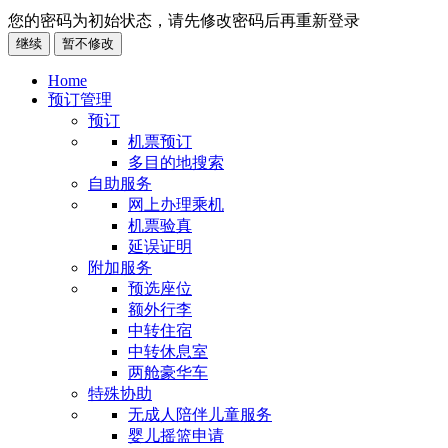
您的密码为初始状态，请先修改密码后再重新登录
继续
暂不修改
Home
预订管理
预订
机票预订
多目的地搜索
自助服务
网上办理乘机
机票验真
延误证明
附加服务
预选座位
额外行李
中转住宿
中转休息室
两舱豪华车
特殊协助
无成人陪伴儿童服务
婴儿摇篮申请