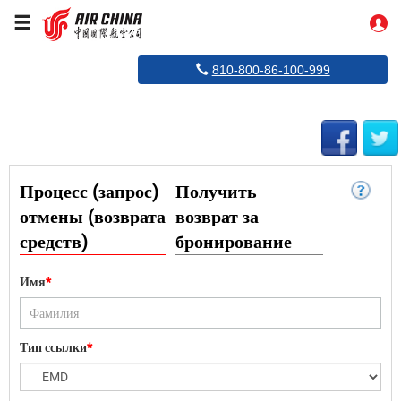
Процесс
(запрос)
отмены
(возврата
810-800-86-100-999
средств)
Часто
Процесс (запрос)
Получить
задава
отмены (возврата
возврат за
вопрос
средств)
бронирование
Имя
*
Тип ссылки
*