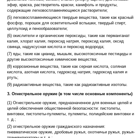
эфир, краска, растворитель краски, канифоль и продукты,
содержащие легковоспламеняющиеся растворители;
(5) легковоспламеняющиеся твердые вещества, такие как красный
фосфор, порошок для осветительной вспышки, твердый спирт,
целлулоид и пенообразователи;
(6) окислители и органические пероксиды, такие как перманганат
калия, хлорат калия, пероксид натрия, пероксид калия, оксид
свинца, надуксусная кислота и пероксид водорода;
(7) яды, такие как цианид, мышьяк, высокотоксичные пестициды и
другие высокотоксичные химические вещества;
(8) коррозионные вещества, такие как серная кислота, соляная
кислота, азотная кислота, гидроксид натрия, гидроксид калия и
ртуть;
(9) радиоактивные вещества, такие как радиоактивные изотопы.
3. Огнестрельное оружие (в том числе основные компоненты)
(1) Огнестрельное оружие, предназначенное для военных целей и
целей обеспечения общественной безопасности: пистолеты,
винтовки, пистолеты-пулеметы, пулеметы, полицейские винтовки и
т. д.;
(2) огнестрельное оружие гражданского назначения:
пневматическое оружие, дробовые ружья, охотничьи ружья, ружья-
транквилизаторы и т. д.;