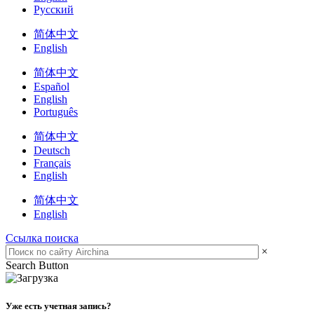
Русский
简体中文
English
简体中文
Español
English
Português
简体中文
Deutsch
Français
English
简体中文
English
Ссылка поиска
×
Search Button
Уже есть учетная запись?