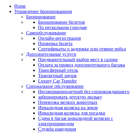
Home
Управление бронированием
Бронирование
Бронирование билетов
По нескольким городам
Самообслуживание
Онлайн-регистрация
Проверка билета
Сертификаты о задержке или отмене рейса
Дополнительные услуги
Предварительный выбор мест в салоне
Оплата за провоз дополнительного багажа
Трансферный отель
Транзитный лаунж
Luxury Car Transfer
Специальное обслуживание
Несовершеннолетний без сопровождающего
забронировать детскую люльку
Перевозка мелких животных
Инвалидная коляска на земле
Инвалидная коляска для посадки
Сдача в багаж инвалидной коляски с
электроприводом
Служба наведения