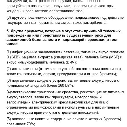
как дубинки, электрошоковое оружие, кинжалы военно-
полицейского назначения, наручники, напалечные фиксаторы,
кандалы и распылители слезоточивого газа;
(3) другое управляемое оборудование, подпадающее под действие
государственных нормативных актов, такое как арбалеты.
5. Другие предметы, которые могут стать причиной телесных
повреждений или представлять существенный риск для
авиационной безопасности и надлежащей перевозки, в том
числе:
(1) инфекционные заболевания / патогены, такие как вирус гепатита
B (ВГВ), бацилла антракса (сибирская язва), палочка Коха (МБТ) и
вирус иммунодефицита человека (ВИЧ);
(2) источники огня (в том числе устройства зажигания всех типов),
такие как зажигалки, спички, прикуриватели и огнива (кремень);
(3) портативные зарядные устройства, литиевые аккумуляторы с
номинальной энергией более 160 Вт*ч;
(4)электрические транспортные средства, работающие от литиевых
аккумуляторов, такие как гироскутеры, мотороллеры и
велосипеды(к электрическим креслам-коляскам для лиц с
ограниченными возможностями и используемым в них литиевым
аккумуляторам применяются отдельные положения);
(5) алкогольные напитки, содержание спирта в которых (крепость)
превышает 70%;