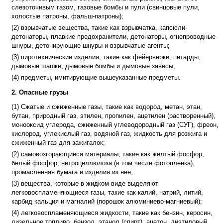
слезоточивым газом, газовые бомбы и пули (свинцовые пули,
холостые патроны, фальш-патроны);
(2) взрывчатые вещества, такие как взрывчатка, капсюли-
детонаторы, плавкие предохранители, детонаторы, огнепроводные
шнуры, детонирующие шнуры и взрывчатые агенты;
(3) пиротехнические изделия, такие как фейерверки, петарды,
дымовые шашки, дымовые бомбы и дымовые завесы;
(4) предметы, имитирующие вышеуказанные предметы.
2. Опасные грузы
(1) Сжатые и сжиженные газы, такие как водород, метан, этан,
бутан, природный газ, этилен, пропилен, ацетилен (растворенный),
монооксид углерода, сжиженный углеводородный газ (СУГ), фреон,
кислород, углекислый газ, водяной газ, жидкость для розжига и
сжиженный газ для зажигалок;
(2) самовозгорающиеся материалы, такие как желтый фосфор,
белый фосфор, нитроцеллюлоза (в том числе фотопленка),
промасленная бумага и изделия из нее;
(3) вещества, которые в жидком виде выделяют
легковоспламеняющиеся газы, такие как калий, натрий, литий,
карбид кальция и магналий (порошок алюминиево-магниевый);
(4) легковоспламеняющиеся жидкости, такие как бензин, керосин,
дизельное топливо, бензол, этанол (спирт), ацетон, диэтиловый