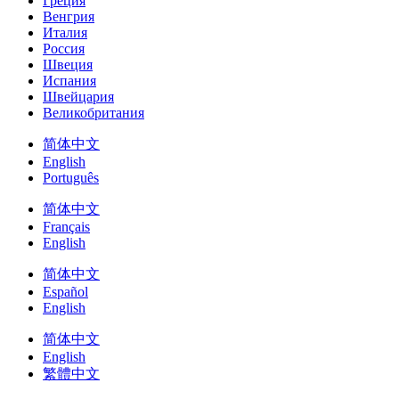
Греция
Венгрия
Италия
Россия
Швеция
Испания
Швейцария
Великобритания
简体中文
English
Português
简体中文
Français
English
简体中文
Español
English
简体中文
English
繁體中文